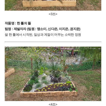
<3조>
작품명 : 한 톨의 뜰
팀명 : 제발자자 (팀원 : 맹소이, 신다은, 이지은, 권지운)
쌀 한 톨에서 시작된, 일상과 계절이 머무는 소박한 정원
<4조>