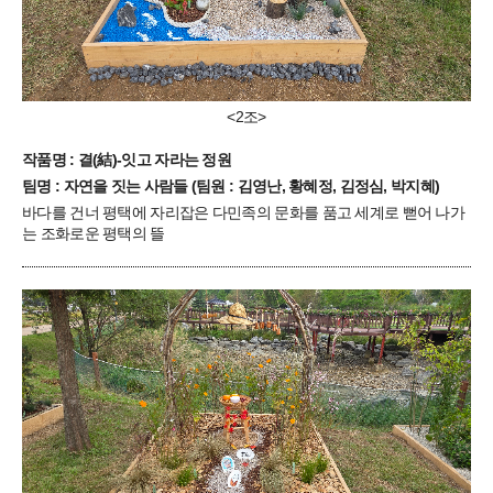
<2조>
작품명 : 결(結)-잇고 자라는 정원
팀명 : 자연을 짓는 사람들 (팀원 : 김영난, 황혜정, 김정심, 박지혜)
바다를 건너 평택에 자리잡은 다민족의 문화를 품고 세계로 뻗어 나가
는 조화로운 평택의 뜰