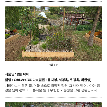
<8조>
작품명 : [뜰] 너머
팀명 : Grid-A(#그리다) (팀원 : 윤자영, 서명옥, 우경옥, 박현영)
내려다보는 작은 뜰, 거울 속으로 확장된 정원, 그 너머 뻗어나가는 풍
경을 담아 평택의 아름다운 뜰과 무한한 가능성을 그린 정원입니다.