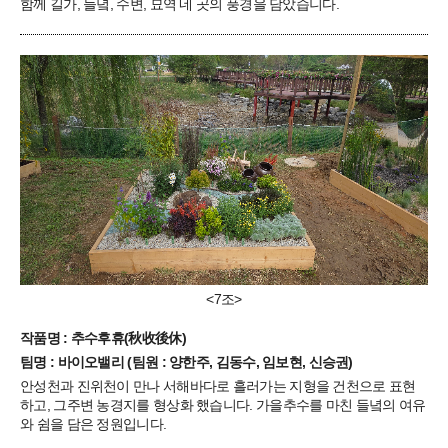
함께 길가, 들녘, 수변, 묘역 네 곳의 풍경을 담았습니다.
<7조>
작품명 : 추수후휴(秋收後休)
팀명 : 바이오밸리 (팀원 : 양한주, 김동수, 임보현, 신승권)
안성천과 진위천이 만나 서해바다로 흘러가는 지형을 건천으로 표현
하고, 그주변 농경지를 형상화 했습니다. 가을추수를 마친 들녘의 여유
와 쉼을 담은 정원입니다.